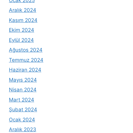
Ocak 2025
Aralık 2024
Kasım 2024
Ekim 2024
Eylül 2024
Ağustos 2024
Temmuz 2024
Haziran 2024
Mayıs 2024
Nisan 2024
Mart 2024
Şubat 2024
Ocak 2024
Aralık 2023