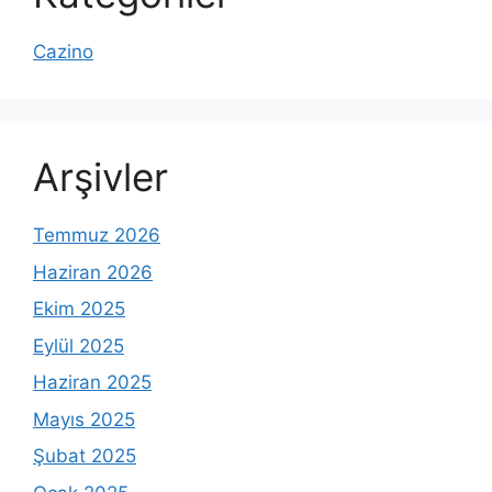
Cazino
Arşivler
Temmuz 2026
Haziran 2026
Ekim 2025
Eylül 2025
Haziran 2025
Mayıs 2025
Şubat 2025