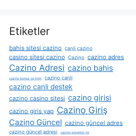
Etiketler
bahis sitesi cazino
canli cazino
casino sitesi cazino
cazino adres
Cazino
Cazino Adresi
cazino bahis
cazino canli
cazino bonus ve limit
cazino canli destek
cazino girisi
cazino casino sitesi
Cazino Giriş
cazino giris yap
Cazino Güncel
cazino güncel adres
cazino güncel adresi
cazino güvenilir mi