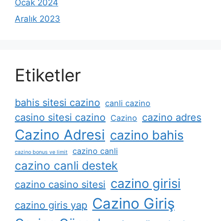
Ocak 2024
Aralık 2023
Etiketler
bahis sitesi cazino
canli cazino
casino sitesi cazino
cazino adres
Cazino
Cazino Adresi
cazino bahis
cazino canli
cazino bonus ve limit
cazino canli destek
cazino girisi
cazino casino sitesi
Cazino Giriş
cazino giris yap