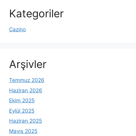
Kategoriler
Cazino
Arşivler
Temmuz 2026
Haziran 2026
Ekim 2025
Eylül 2025
Haziran 2025
Mayıs 2025