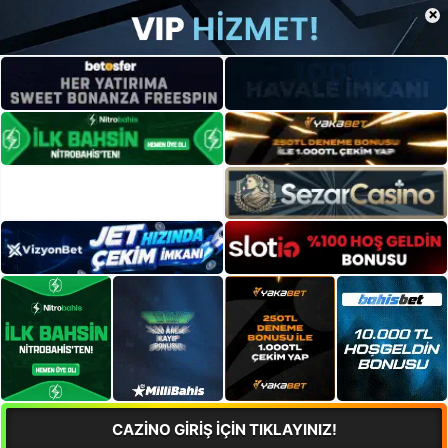
×
CAZİNO GİRİŞ İÇİN TIKLAYINIZ!