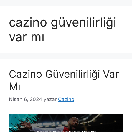
cazino güvenilirliği
var mı
Cazino Güvenilirliği Var
Mı
Nisan 6, 2024
yazar
Cazino