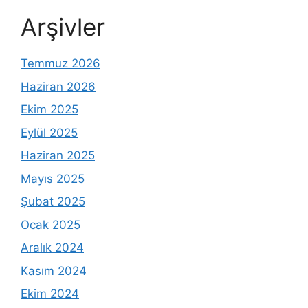
Arşivler
Temmuz 2026
Haziran 2026
Ekim 2025
Eylül 2025
Haziran 2025
Mayıs 2025
Şubat 2025
Ocak 2025
Aralık 2024
Kasım 2024
Ekim 2024