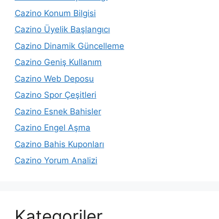
Cazino Konum Bilgisi
Cazino Üyelik Başlangıcı
Cazino Dinamik Güncelleme
Cazino Geniş Kullanım
Cazino Web Deposu
Cazino Spor Çeşitleri
Cazino Esnek Bahisler
Cazino Engel Aşma
Cazino Bahis Kuponları
Cazino Yorum Analizi
Kategoriler