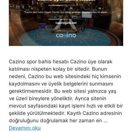
Cazino spor bahis hesabı Cazino üye olarak
katılması nispeten kolay bir sitedir. Bunun
nedeni, Cazino bu web sitesindeki hiç kimsenin
kaydolmasını ve üyelik belgelerini sunmasını
gerektirmemesidir. Bu web sitesi yalnızca yaş
ve üzeri bireylere yöneliktir. Ayrıca sitenin
mevcut sayfasındaki kayıt işlemi hızlı ve etkili bir
şekilde yürütülmektedir. Kayıtlı Cazino adresinin
doğruluğunu doğrulamak her zaman en …
Devamını oku