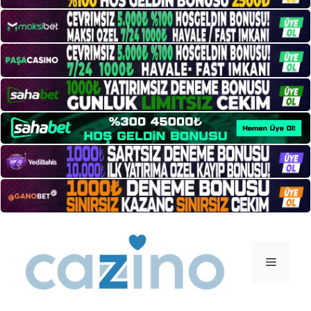
İçeriğe
atla
Menü