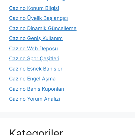
Cazino Konum Bilgisi
Cazino Üyelik Başlangıcı
Cazino Dinamik Güncelleme
Cazino Geniş Kullanım
Cazino Web Deposu
Cazino Spor Çeşitleri
Cazino Esnek Bahisler
Cazino Engel Aşma
Cazino Bahis Kuponları
Cazino Yorum Analizi
Kategoriler