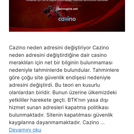
Cazino neden adresini değiştiriyor Cazino
neden adresini değiştirdiğine dair casino
meraklıları için net bir bilginin bulunmaması
nedeniyle tahminlerde bulundular. Tahminlere
göre çoğu site güvenlik endişesi nedeniyle
adresini değiştirdi. Bu teori en kusurlu
olanlardan biridir. Bunun üzerine ülkemizdeki
yetkililer harekete geçti. BTK’nın yasa dışı
hizmet sunan adresleri kapatma politikası
bulunmaktadır. Sitenin kapatılması güvenlik
kaygılarına dayanmamaktadır. Cazino …
Devamını oku