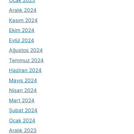
Ocak 2025
Aralık 2024
Kasım 2024
Ekim 2024
Eylül 2024
Ağustos 2024
Temmuz 2024
Haziran 2024
Mayıs 2024
Nisan 2024
Mart 2024
Şubat 2024
Ocak 2024
Aralık 2023