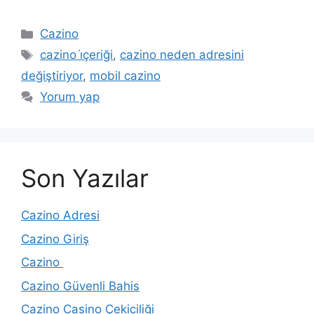
Kategoriler
Cazino
Etiketler
cazino i̇çeriği
,
cazino neden adresini
değiştiriyor
,
mobil cazino
Yorum yap
Son Yazılar
Cazino Adresi
Cazino Giriş
Cazino
Cazino Güvenli Bahis
Cazino Casino Çekiciliği