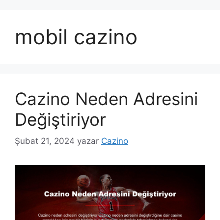
mobil cazino
Cazino Neden Adresini
Değiştiriyor
Şubat 21, 2024
yazar
Cazino