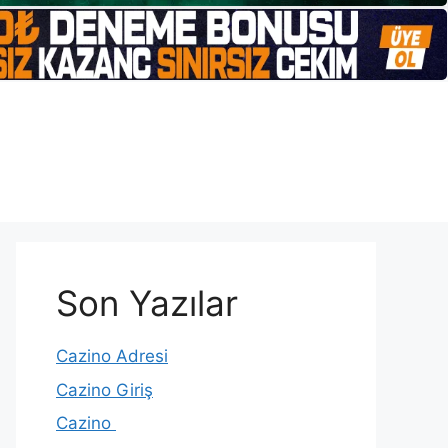
Son Yazılar
Cazino Adresi
Cazino Giriş
Cazino