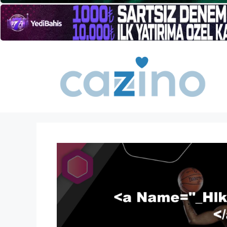
İçeriğe
atla