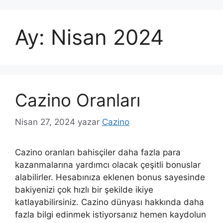
Ay:
Nisan 2024
Cazino Oranları
Nisan 27, 2024
yazar
Cazino
Cazino oranları bahisçiler daha fazla para
kazanmalarına yardımcı olacak çeşitli bonuslar
alabilirler. Hesabınıza eklenen bonus sayesinde
bakiyenizi çok hızlı bir şekilde ikiye
katlayabilirsiniz. Cazino dünyası hakkında daha
fazla bilgi edinmek istiyorsanız hemen kaydolun