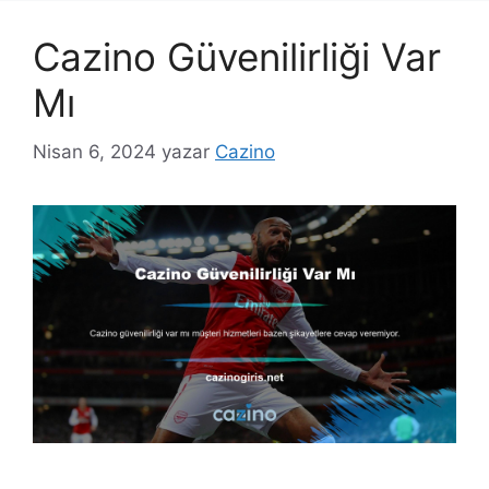
Cazino Güvenilirliği Var
Mı
Nisan 6, 2024
yazar
Cazino