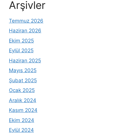
Arşivler
Temmuz 2026
Haziran 2026
Ekim 2025
Eylül 2025
Haziran 2025
Mayıs 2025
Şubat 2025
Ocak 2025
Aralık 2024
Kasım 2024
Ekim 2024
Eylül 2024