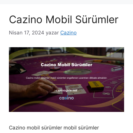
Cazino Mobil Sürümler
Nisan 17, 2024
yazar
Cazino
Cazino mobil sürümler mobil sürümler