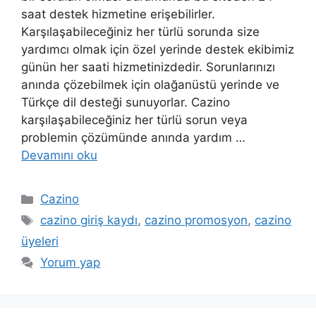
saat destek hizmetine erişebilirler.
Karşılaşabileceğiniz her türlü sorunda size
yardımcı olmak için özel yerinde destek ekibimiz
günün her saati hizmetinizdedir. Sorunlarınızı
anında çözebilmek için olağanüstü yerinde ve
Türkçe dil desteği sunuyorlar. Cazino
karşılaşabileceğiniz her türlü sorun veya
problemin çözümünde anında yardım …
Devamını oku
Kategoriler
Cazino
Etiketler
cazino giriş kaydı
,
cazino promosyon
,
cazino
üyeleri
Yorum yap