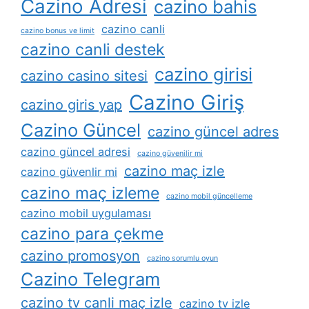
Cazino Adresi
cazino bahis
cazino canli
cazino bonus ve limit
cazino canli destek
cazino girisi
cazino casino sitesi
Cazino Giriş
cazino giris yap
Cazino Güncel
cazino güncel adres
cazino güncel adresi
cazino güvenilir mi
cazino maç izle
cazino güvenlir mi
cazino maç izleme
cazino mobil güncelleme
cazino mobil uygulaması
cazino para çekme
cazino promosyon
cazino sorumlu oyun
Cazino Telegram
cazino tv canli maç izle
cazino tv izle