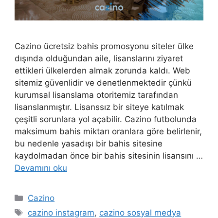
Cazino ücretsiz bahis promosyonu siteler ülke
dışında olduğundan aile, lisanslarını ziyaret
ettikleri ülkelerden almak zorunda kaldı. Web
sitemiz güvenlidir ve denetlenmektedir çünkü
kurumsal lisanslama otoritemiz tarafından
lisanslanmıştır. Lisanssız bir siteye katılmak
çeşitli sorunlara yol açabilir. Cazino futbolunda
maksimum bahis miktarı oranlara göre belirlenir,
bu nedenle yasadışı bir bahis sitesine
kaydolmadan önce bir bahis sitesinin lisansını …
Devamını oku
Kategoriler
Cazino
Etiketler
cazino instagram
,
cazino sosyal medya