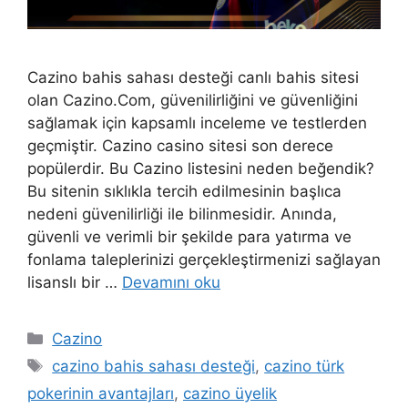
Cazino bahis sahası desteği canlı bahis sitesi
olan Cazino.Com, güvenilirliğini ve güvenliğini
sağlamak için kapsamlı inceleme ve testlerden
geçmiştir. Cazino casino sitesi son derece
popülerdir. Bu Cazino listesini neden beğendik?
Bu sitenin sıklıkla tercih edilmesinin başlıca
nedeni güvenilirliği ile bilinmesidir. Anında,
güvenli ve verimli bir şekilde para yatırma ve
fonlama taleplerinizi gerçekleştirmenizi sağlayan
lisanslı bir …
Devamını oku
Kategoriler
Cazino
Etiketler
cazino bahis sahası desteği
,
cazino türk
pokerinin avantajları
,
cazino üyelik