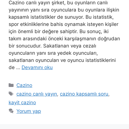
Cazino canlı yayın şirket, bu oyunların canlı
yayınının yanı sıra oyunculara bu oyunlara ilişkin
kapsamlı istatistikler de sunuyor. Bu istatistik,
spor etkinliklerine bahis oynamak isteyen kişiler
için önemli bir değere sahiptir. Bu sonuç, iki
takım arasındaki önceki karşılaşmanın doğrudan
bir sonucudur. Sakatlanan veya cezalı
oyuncuların yanı sıra yedek oyuncuları,
sakatlanan oyuncuları ve oyuncu istatistiklerini
de …
Devamını oku
Kategoriler
Cazino
Etiketler
cazino canlı yayın
,
cazino kapsamlı soru
,
kayit cazino
Yorum yap