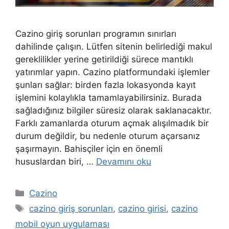
Cazino giriş sorunları programın sınırları
dahilinde çalışın. Lütfen sitenin belirlediği makul
gereklilikler yerine getirildiği sürece mantıklı
yatırımlar yapın. Cazino platformundaki işlemler
şunları sağlar: birden fazla lokasyonda kayıt
işlemini kolaylıkla tamamlayabilirsiniz. Burada
sağladığınız bilgiler süresiz olarak saklanacaktır.
Farklı zamanlarda oturum açmak alışılmadık bir
durum değildir, bu nedenle oturum açarsanız
şaşırmayın. Bahisçiler için en önemli
hususlardan biri, …
Devamını oku
Kategoriler
Cazino
Etiketler
cazino giriş sorunları
,
cazino girisi
,
cazino
mobil oyun uygulaması