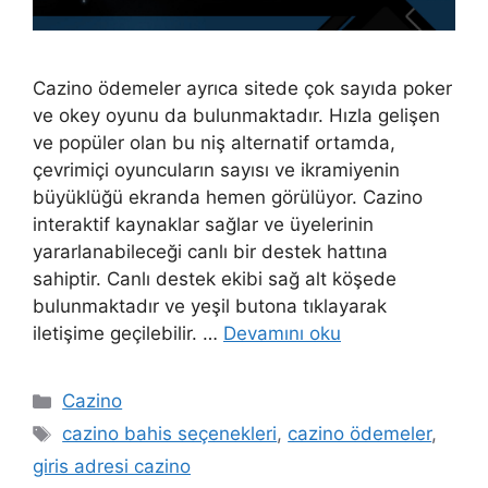
Cazino ödemeler ayrıca sitede çok sayıda poker
ve okey oyunu da bulunmaktadır. Hızla gelişen
ve popüler olan bu niş alternatif ortamda,
çevrimiçi oyuncuların sayısı ve ikramiyenin
büyüklüğü ekranda hemen görülüyor. Cazino
interaktif kaynaklar sağlar ve üyelerinin
yararlanabileceği canlı bir destek hattına
sahiptir. Canlı destek ekibi sağ alt köşede
bulunmaktadır ve yeşil butona tıklayarak
iletişime geçilebilir. …
Devamını oku
Kategoriler
Cazino
Etiketler
cazino bahis seçenekleri
,
cazino ödemeler
,
giris adresi cazino