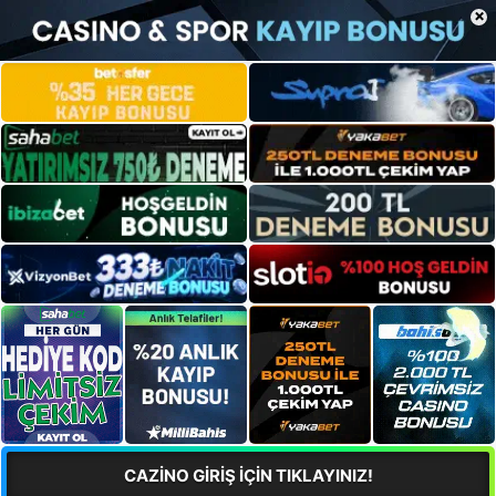
×
CAZİNO GİRİŞ İÇİN TIKLAYINIZ!