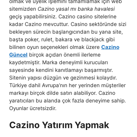
olmak ve üyelik işlemini tamamlamak için web
sitemizden
Cazino yasal mı banka havalesi
geçiş yapabilirsiniz. Cazino casino sitelerine
kadar Cazino mevcuttur. Casino sektöründe sizi
bekleyen sürecin başlangıcından bu yana site,
başta poker, rulet, bakara ve blackjack gibi
bilinen oyun seçenekleri olmak üzere
Cazino
Güncel
birçok açıdan önemli ilerleme
kaydetmiştir. Marka deneyimli kurucuları
sayesinde kendini kanıtlamayı başarmıştır.
Sitenin yapısı düzgün ve gezinmesi kolaydır.
Türkiye dahil Avrupa’nın her yerinden müşteriler
markayı birçok dilde satın alabiliyor. Cazino
yaratıcıları bu alanda çok fazla deneyime sahip.
Oyunlar ücretsizdir.
Cazino Yatırım Yapmak