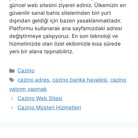
güncel web sitesini ziyaret ediniz. Ülkemizin en
güvenilir sanal bahis sitelerinden biri yurt
dışından geldiği için bazen yasaklanmaktadır.
Platformu kullanarak ana sayfamızdaki adresi
değiştirmeye çalışıyoruz. En son teknoloji ve
hizmetinizde olan özel ekibimizle kısa sürede
yeni bir alana taşınabiliriz.
Kategoriler
Cazino
Etiketler
cazino adres
,
cazino banka havalesi
,
cazino
yatırım yapmak
Cazino Web Sitesi
Cazino Müşteri Hizmetleri