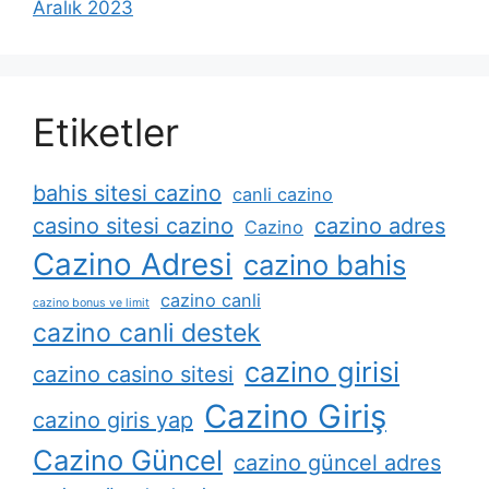
Aralık 2023
Etiketler
bahis sitesi cazino
canli cazino
casino sitesi cazino
cazino adres
Cazino
Cazino Adresi
cazino bahis
cazino canli
cazino bonus ve limit
cazino canli destek
cazino girisi
cazino casino sitesi
Cazino Giriş
cazino giris yap
Cazino Güncel
cazino güncel adres