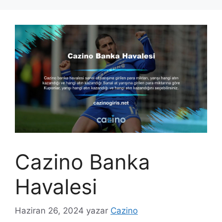
Cazino Banka
Havalesi
Haziran 26, 2024
yazar
Cazino