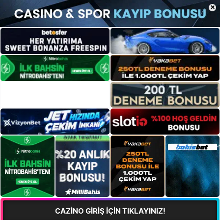
×
CAZİNO GİRİŞ İÇİN TIKLAYINIZ!