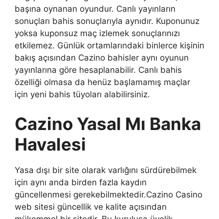
başına oynanan oyundur. Canlı yayınların
sonuçları bahis sonuçlarıyla aynıdır. Kuponunuz
yoksa kuponsuz maç izlemek sonuçlarınızı
etkilemez. Günlük ortamlarındaki binlerce kişinin
bakış açısından Cazino bahisler aynı oyunun
yayınlarına göre hesaplanabilir. Canlı bahis
özelliği olmasa da henüz başlamamış maçlar
için yeni bahis tüyoları alabilirsiniz.
Cazino Yasal Mı Banka
Havalesi
Yasa dışı bir site olarak varlığını sürdürebilmek
için aynı anda birden fazla kaydın
güncellenmesi gerekebilmektedir.Cazino Casino
web sitesi güncellik ve kalite açısından
mükemmel bir sitedir. Bu kuruluşa üyelik,