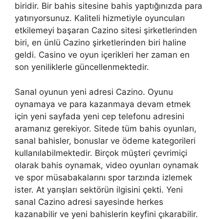
biridir. Bir bahis sitesine bahis yaptığınızda para
yatırıyorsunuz. Kaliteli hizmetiyle oyuncuları
etkilemeyi başaran Cazino sitesi şirketlerinden
biri, en ünlü Cazino şirketlerinden biri haline
geldi. Casino ve oyun içerikleri her zaman en
son yeniliklerle güncellenmektedir.
Sanal oyunun yeni adresi Cazino. Oyunu
oynamaya ve para kazanmaya devam etmek
için yeni sayfada yeni cep telefonu adresini
aramanız gerekiyor. Sitede tüm bahis oyunları,
sanal bahisler, bonuslar ve ödeme kategorileri
kullanılabilmektedir. Birçok müşteri çevrimiçi
olarak bahis oynamak, video oyunları oynamak
ve spor müsabakalarını spor tarzında izlemek
ister. At yarışları sektörün ilgisini çekti. Yeni
sanal Cazino adresi sayesinde herkes
kazanabilir ve yeni bahislerin keyfini çıkarabilir.