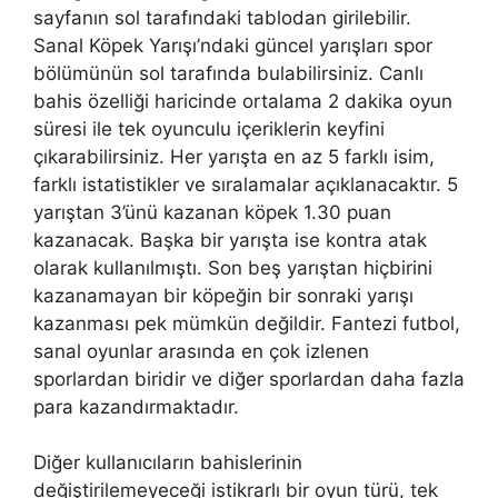
sayfanın sol tarafındaki tablodan girilebilir.
Sanal Köpek Yarışı’ndaki güncel yarışları spor
bölümünün sol tarafında bulabilirsiniz. Canlı
bahis özelliği haricinde ortalama 2 dakika oyun
süresi ile tek oyunculu içeriklerin keyfini
çıkarabilirsiniz. Her yarışta en az 5 farklı isim,
farklı istatistikler ve sıralamalar açıklanacaktır. 5
yarıştan 3’ünü kazanan köpek 1.30 puan
kazanacak. Başka bir yarışta ise kontra atak
olarak kullanılmıştı. Son beş yarıştan hiçbirini
kazanamayan bir köpeğin bir sonraki yarışı
kazanması pek mümkün değildir. Fantezi futbol,
​​sanal oyunlar arasında en çok izlenen
sporlardan biridir ve diğer sporlardan daha fazla
para kazandırmaktadır.
Diğer kullanıcıların bahislerinin
değiştirilemeyeceği istikrarlı bir oyun türü, tek