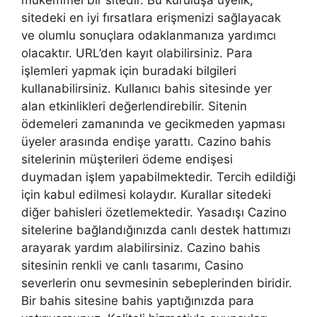
sitedeki en iyi fırsatlara erişmenizi sağlayacak
ve olumlu sonuçlara odaklanmanıza yardımcı
olacaktır. URL’den kayıt olabilirsiniz. Para
işlemleri yapmak için buradaki bilgileri
kullanabilirsiniz. Kullanıcı bahis sitesinde yer
alan etkinlikleri değerlendirebilir. Sitenin
ödemeleri zamanında ve gecikmeden yapması
üyeler arasında endişe yarattı. Cazino bahis
sitelerinin müşterileri ödeme endişesi
duymadan işlem yapabilmektedir. Tercih edildiği
için kabul edilmesi kolaydır. Kurallar sitedeki
diğer bahisleri özetlemektedir. Yasadışı Cazino
sitelerine bağlandığınızda canlı destek hattımızı
arayarak yardım alabilirsiniz. Cazino bahis
sitesinin renkli ve canlı tasarımı, Casino
severlerin onu sevmesinin sebeplerinden biridir.
Bir bahis sitesine bahis yaptığınızda para