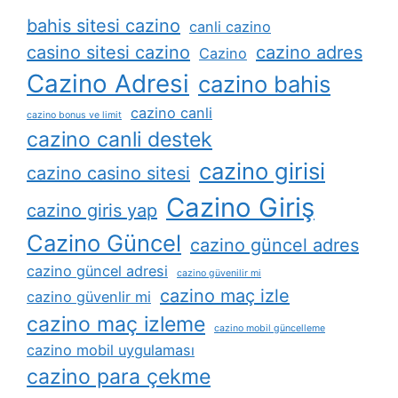
bahis sitesi cazino
canli cazino
casino sitesi cazino
cazino adres
Cazino
Cazino Adresi
cazino bahis
cazino canli
cazino bonus ve limit
cazino canli destek
cazino girisi
cazino casino sitesi
Cazino Giriş
cazino giris yap
Cazino Güncel
cazino güncel adres
cazino güncel adresi
cazino güvenilir mi
cazino maç izle
cazino güvenlir mi
cazino maç izleme
cazino mobil güncelleme
cazino mobil uygulaması
cazino para çekme