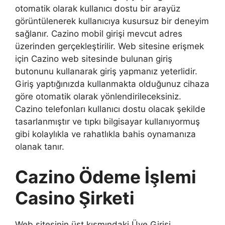
otomatik olarak kullanıcı dostu bir arayüz
görüntülenerek kullanıcıya kusursuz bir deneyim
sağlanır. Cazino mobil girişi mevcut adres
üzerinden gerçekleştirilir. Web sitesine erişmek
için Cazino web sitesinde bulunan giriş
butonunu kullanarak giriş yapmanız yeterlidir.
Giriş yaptığınızda kullanmakta olduğunuz cihaza
göre otomatik olarak yönlendirileceksiniz.
Cazino telefonları kullanıcı dostu olacak şekilde
tasarlanmıştır ve tıpkı bilgisayar kullanıyormuş
gibi kolaylıkla ve rahatlıkla bahis oynamanıza
olanak tanır.
Cazino Ödeme İşlemi
Casino Şirketi
Web sitesinin üst kısmındaki Üye Girişi