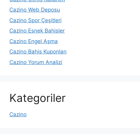
Cazino Web Deposu
Cazino Spor Çeşitleri
Cazino Esnek Bahisler
Cazino Engel Aşma
Cazino Bahis Kuponları
Cazino Yorum Analizi
Kategoriler
Cazino