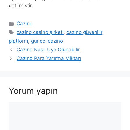
getirmiştir.
Kategoriler
Cazino
Etiketler
cazino casino şirketi
,
cazino güvenilir
platform
,
güncel cazino
Cazino Nasıl Üye Olunabilir
Cazino Para Yatırma Miktarı
Yorum yapın
Yorum