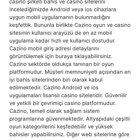
casino şirketi
bahis ve casino sitelerini
incelediğimizde Android veya ios cihazlara
uygun mobil uygulamanın bulunmadığını
keşfettik. Bununla birlikte Cazino oyun ve casino
sitesinin kullanıcı arayüzü de en az mobil
uygulama kadar hızlı ve kullanıcı dostudur.
Cazino mobil giriş adresi detaylarını
görüntülemek için buraya tıklayabilirsiniz.
Cazino sektörde oldukça tanınan bir oyun
platformudur. Müşteri memnuniyeti açısından en
iyi bahis sitelerinden biri olarak kabul
edilmektedir. Cazino Android ve ios
uygulamaları lisanslı casino siteleridir. Güvenilir
ve yetkili bir çevrimiçi casino platformudur.
Cazino, temeli olarak sağlam sistem
programlarına güvenmektedir. Altyapıdaki çeşitli
oyun kategorilerini keşfedebilir ve yüksek
bahisler yapabilirsiniz. Diğer web sitelerine göre