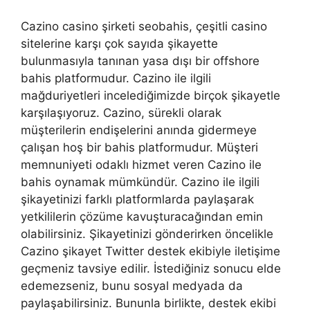
Cazino casino şirketi seobahis, çeşitli casino
sitelerine karşı çok sayıda şikayette
bulunmasıyla tanınan yasa dışı bir offshore
bahis platformudur. Cazino ile ilgili
mağduriyetleri incelediğimizde birçok şikayetle
karşılaşıyoruz. Cazino, sürekli olarak
müşterilerin endişelerini anında gidermeye
çalışan hoş bir bahis platformudur. Müşteri
memnuniyeti odaklı hizmet veren Cazino ile
bahis oynamak mümkündür. Cazino ile ilgili
şikayetinizi farklı platformlarda paylaşarak
yetkililerin çözüme kavuşturacağından emin
olabilirsiniz. Şikayetinizi gönderirken öncelikle
Cazino şikayet Twitter destek ekibiyle iletişime
geçmeniz tavsiye edilir. İstediğiniz sonucu elde
edemezseniz, bunu sosyal medyada da
paylaşabilirsiniz. Bununla birlikte, destek ekibi