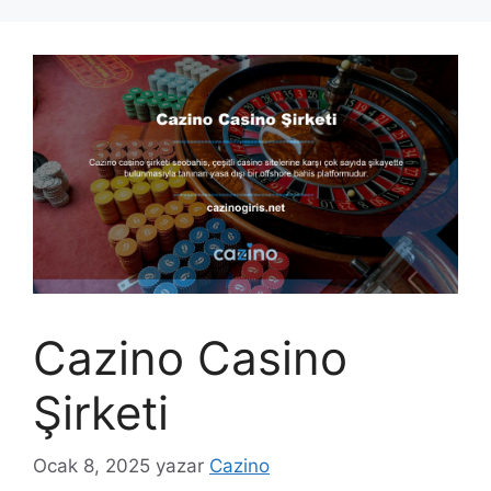
Cazino Casino
Şirketi
Ocak 8, 2025
yazar
Cazino