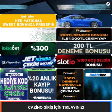
×
CAZİNO GİRİŞ İÇİN TIKLAYINIZ!