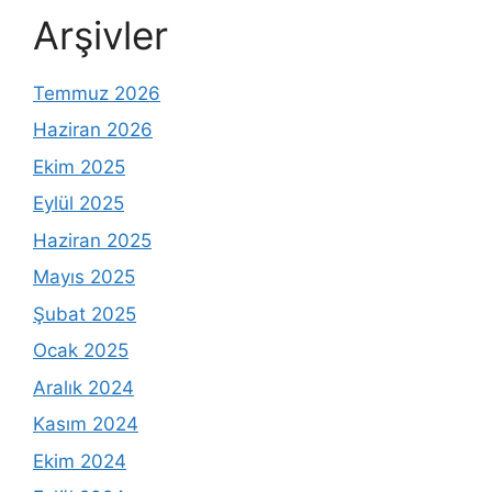
Arşivler
Temmuz 2026
Haziran 2026
Ekim 2025
Eylül 2025
Haziran 2025
Mayıs 2025
Şubat 2025
Ocak 2025
Aralık 2024
Kasım 2024
Ekim 2024