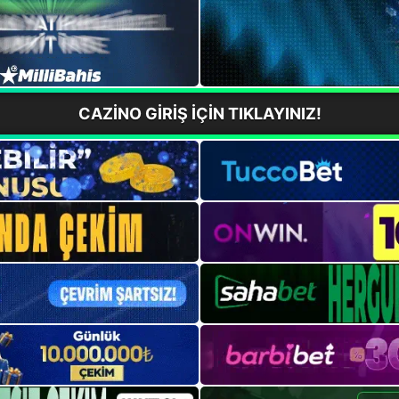
CAZİNO GİRİŞ İÇİN TIKLAYINIZ!