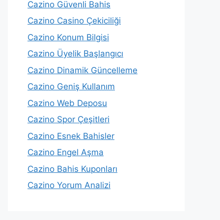
Cazino Güvenli Bahis
Cazino Casino Çekiciliği
Cazino Konum Bilgisi
Cazino Üyelik Başlangıcı
Cazino Dinamik Güncelleme
Cazino Geniş Kullanım
Cazino Web Deposu
Cazino Spor Çeşitleri
Cazino Esnek Bahisler
Cazino Engel Aşma
Cazino Bahis Kuponları
Cazino Yorum Analizi