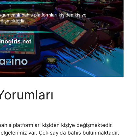
Yorumları
bahis platformları kişiden kişiye değişmektedir.
elgelerimiz var. Çok sayıda bahis bulunmaktadır.