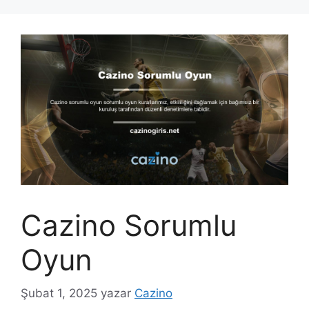
Cazino Sorumlu
Oyun
Şubat 1, 2025
yazar
Cazino