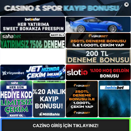
×
CAZİNO GİRİŞ İÇİN TIKLAYINIZ!