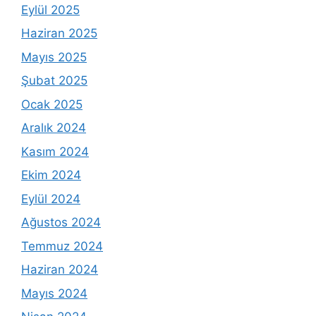
Eylül 2025
Haziran 2025
Mayıs 2025
Şubat 2025
Ocak 2025
Aralık 2024
Kasım 2024
Ekim 2024
Eylül 2024
Ağustos 2024
Temmuz 2024
Haziran 2024
Mayıs 2024