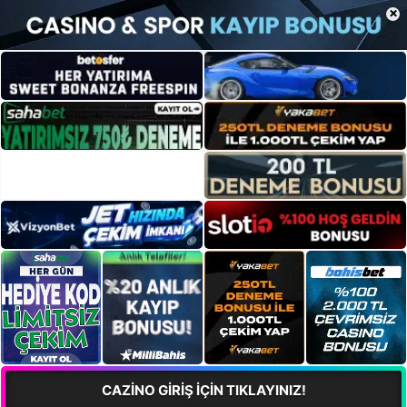
×
CAZİNO GİRİŞ İÇİN TIKLAYINIZ!