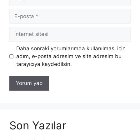
E-
posta
İnternet
sitesi
Daha sonraki yorumlarımda kullanılması için
adım, e-posta adresim ve site adresim bu
tarayıcıya kaydedilsin.
Son Yazılar