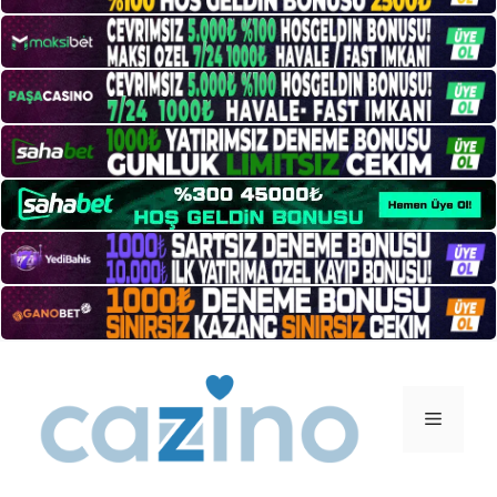
İçeriğe
atla
Menü