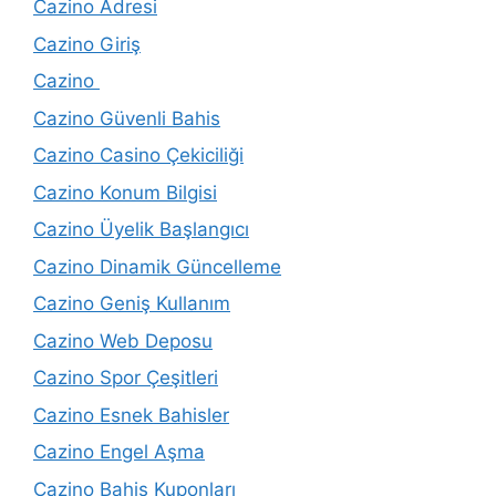
Cazino Adresi
Cazino Giriş
Cazino
Cazino Güvenli Bahis
Cazino Casino Çekiciliği
Cazino Konum Bilgisi
Cazino Üyelik Başlangıcı
Cazino Dinamik Güncelleme
Cazino Geniş Kullanım
Cazino Web Deposu
Cazino Spor Çeşitleri
Cazino Esnek Bahisler
Cazino Engel Aşma
Cazino Bahis Kuponları