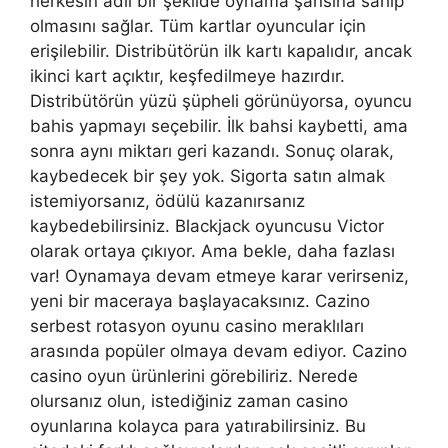
herkesin adil bir şekilde oynama şansına sahip
olmasını sağlar. Tüm kartlar oyuncular için
erişilebilir. Distribütörün ilk kartı kapalıdır, ancak
ikinci kart açıktır, keşfedilmeye hazırdır.
Distribütörün yüzü şüpheli görünüyorsa, oyuncu
bahis yapmayı seçebilir. İlk bahsi kaybetti, ama
sonra aynı miktarı geri kazandı. Sonuç olarak,
kaybedecek bir şey yok. Sigorta satın almak
istemiyorsanız, ödülü kazanırsanız
kaybedebilirsiniz. Blackjack oyuncusu Victor
olarak ortaya çıkıyor. Ama bekle, daha fazlası
var! Oynamaya devam etmeye karar verirseniz,
yeni bir maceraya başlayacaksınız. Cazino
serbest rotasyon oyunu casino meraklıları
arasında popüler olmaya devam ediyor. Cazino
casino oyun ürünlerini görebiliriz. Nerede
olursanız olun, istediğiniz zaman casino
oyunlarına kolayca para yatırabilirsiniz. Bu