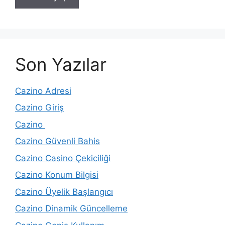
Son Yazılar
Cazino Adresi
Cazino Giriş
Cazino
Cazino Güvenli Bahis
Cazino Casino Çekiciliği
Cazino Konum Bilgisi
Cazino Üyelik Başlangıcı
Cazino Dinamik Güncelleme