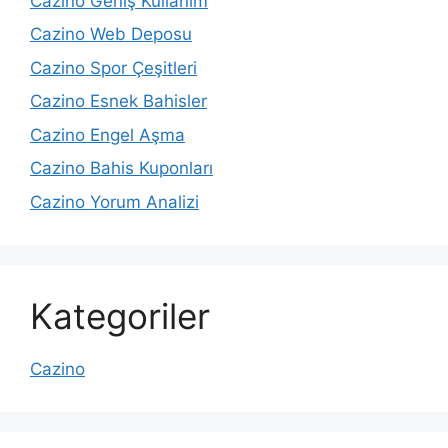
Cazino Geniş Kullanım
Cazino Web Deposu
Cazino Spor Çeşitleri
Cazino Esnek Bahisler
Cazino Engel Aşma
Cazino Bahis Kuponları
Cazino Yorum Analizi
Kategoriler
Cazino