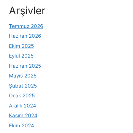
Arşivler
Temmuz 2026
Haziran 2026
Ekim 2025
Eylül 2025
Haziran 2025
Mayıs 2025
Şubat 2025
Ocak 2025
Aralık 2024
Kasım 2024
Ekim 2024