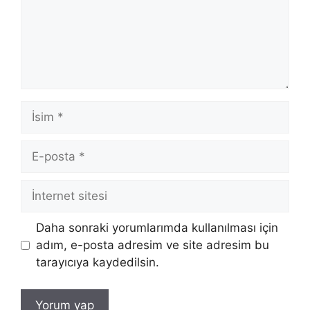
İsim
E-
posta
İnternet
sitesi
Daha sonraki yorumlarımda kullanılması için
adım, e-posta adresim ve site adresim bu
tarayıcıya kaydedilsin.