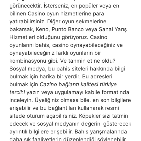
görünecektir. İsterseniz, en popüler veya en
bilinen Casino oyun hizmetlerine para
yatırabilirsiniz. Diğer oyun sekmelerine
bakarsak, Keno, Punto Banco veya Sanal Yarış
Hizmetleri olduğunu görüyoruz. Casino
oyunlarını bahis, casino oynayabileceğiniz ve
oynayabileceğiniz farklı oyunların bir
kombinasyonu gibi. Ve tahmin et ne oldu?
Sosyal medya, bu bahis siteleri hakkında bilgi
bulmak için harika bir yerdir. Bu adresleri
bulmak için
Cazino bağlantı kalitesi türkiye
tercihi
yazın veya uygulamayı kabile formatında
inceleyin. Üyeliğiniz olmasa bile, en son bilgilere
erişebilir ve bu bağlantıları kullanarak resmi
sitede oturum açabilirsiniz. Köpekler sizi tatmin
edecek ve sosyal medyanın değerini gösterecek
ayrıntılı bilgilere erişebilir. Bahis yarışmalarında
daha sık faaliyetlerin düzenlendiği söylenebilir.