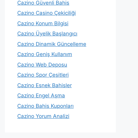
Cazino Güvenli Bahis
Cazino Casino Çekiciliği
Cazino Konum Bilgisi
Cazino Üyelik Başlangıcı
Cazino Dinamik Güncelleme
Cazino Geniş Kullanım
Cazino Web Deposu
Cazino Spor Çeşitleri
Cazino Esnek Bahisler
Cazino Engel Aşma
Cazino Bahis Kuponları
Cazino Yorum Analizi