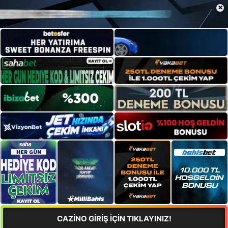
×
CAZİNO GİRİŞ İÇİN TIKLAYINIZ!