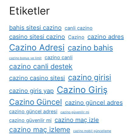
Etiketler
bahis sitesi cazino
canli cazino
casino sitesi cazino
cazino adres
Cazino
Cazino Adresi
cazino bahis
cazino canli
cazino bonus ve limit
cazino canli destek
cazino girisi
cazino casino sitesi
Cazino Giriş
cazino giris yap
Cazino Güncel
cazino güncel adres
cazino güncel adresi
cazino güvenilir mi
cazino maç izle
cazino güvenlir mi
cazino maç izleme
cazino mobil güncelleme