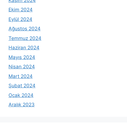
Kasım 2024
Ekim 2024
Eylül 2024
Ağustos 2024
Temmuz 2024
Haziran 2024
Mayıs 2024
Nisan 2024
Mart 2024
Şubat 2024
Ocak 2024
Aralık 2023