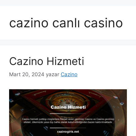
cazino canlı casino
Cazino Hizmeti
Mart 20, 2024
yazar
Cazino