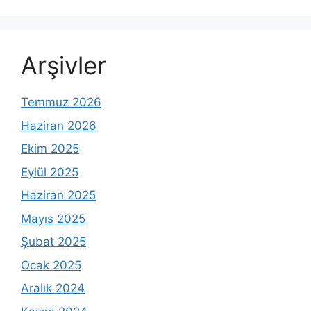
Arşivler
Temmuz 2026
Haziran 2026
Ekim 2025
Eylül 2025
Haziran 2025
Mayıs 2025
Şubat 2025
Ocak 2025
Aralık 2024