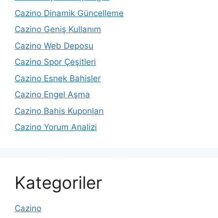
Cazino Dinamik Güncelleme
Cazino Geniş Kullanım
Cazino Web Deposu
Cazino Spor Çeşitleri
Cazino Esnek Bahisler
Cazino Engel Aşma
Cazino Bahis Kuponları
Cazino Yorum Analizi
Kategoriler
Cazino