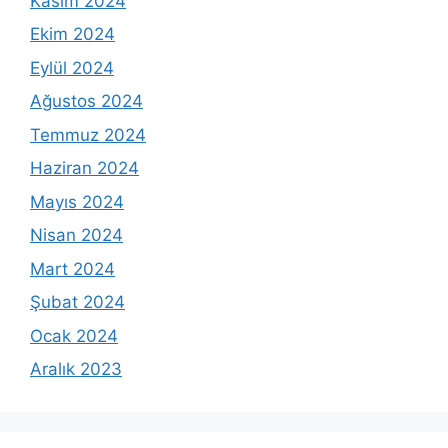
Kasım 2024
Ekim 2024
Eylül 2024
Ağustos 2024
Temmuz 2024
Haziran 2024
Mayıs 2024
Nisan 2024
Mart 2024
Şubat 2024
Ocak 2024
Aralık 2023