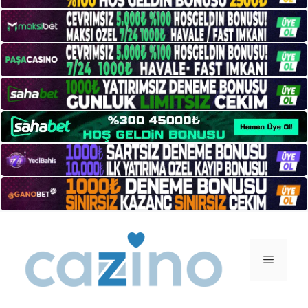
İçeriğe
atla
Menü