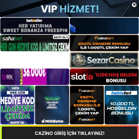
×
CAZİNO GİRİŞ İÇİN TIKLAYINIZ!