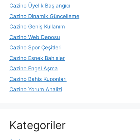
Cazino Üyelik Başlangıcı
Cazino Dinamik Güncelleme
Cazino Geniş Kullanım
Cazino Web Deposu
Cazino Spor Çeşitleri
Cazino Esnek Bahisler
Cazino Engel Aşma
Cazino Bahis Kuponları
Cazino Yorum Analizi
Kategoriler