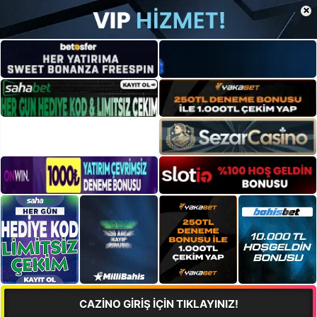
×
CAZİNO GİRİŞ İÇİN TIKLAYINIZ!