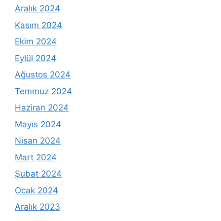
Aralık 2024
Kasım 2024
Ekim 2024
Eylül 2024
Ağustos 2024
Temmuz 2024
Haziran 2024
Mayıs 2024
Nisan 2024
Mart 2024
Şubat 2024
Ocak 2024
Aralık 2023