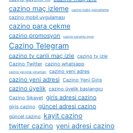
cazino maç izleme
cazino mobil güncelleme
cazino mobil uygulaması
cazino para çekme
cazino promosyon
cazino sorumlu oyun
Cazino Telegram
cazino tv canli maç izle
cazino tv izle
Cazino Twitter
cazino whatsapp
cazino yeni adres
cazino yarışma yorumları
cazino yeni adresi
Cazino Yeni Giriş
cazino üyelik
cazino üyelik başlangıcı
giris adresi cazino
Cazino Şikayet
güncel adresi cazino
giris cazino
kayit cazino
güncel cazino
twitter cazino
yeni adresi cazino