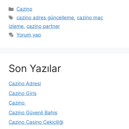
Kategoriler
Cazino
Etiketler
cazino adres güncelleme
,
cazino maç
izleme
,
cazino partner
Yorum yap
Son Yazılar
Cazino Adresi
Cazino Giriş
Cazino
Cazino Güvenli Bahis
Cazino Casino Çekiciliği