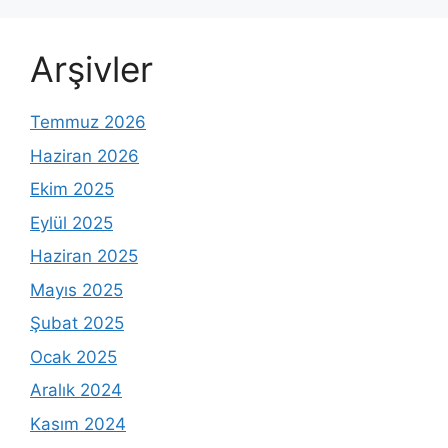
Arşivler
Temmuz 2026
Haziran 2026
Ekim 2025
Eylül 2025
Haziran 2025
Mayıs 2025
Şubat 2025
Ocak 2025
Aralık 2024
Kasım 2024