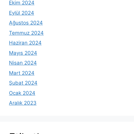
Ekim 2024
Eylül 2024
Ağustos 2024
Temmuz 2024
Haziran 2024
Mayıs 2024
Nisan 2024
Mart 2024
Şubat 2024
Ocak 2024
Aralık 2023