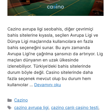
Cazino avrupa ligi seobahis, diğer çevrimiçi
bahis sitelerine kıyasla, seçilen Avrupa Ligi ve
Dünya Ligi maçlarında kullanıcılara en fazla
bahis seçeneğini sunar. Bu aynı zamanda
Avrupa Ligi’ne çağrılma şansınızı da artırıyor. Lig
maçları dünyanın en uzak ülkesinde
izlenebiliyor. Türkiye’deki bahis sitelerinde
durum böyle değil. Casino sitelerinde daha
fazla seçenek mevcut olup bu durum hem
kullanıcılar …
Devamını oku
Kategoriler
Cazino
Etiketler
cazino avrupa ligi
,
cazino canlı casino testi
,