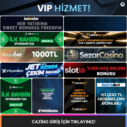
×
CAZİNO GİRİŞ İÇİN TIKLAYINIZ!