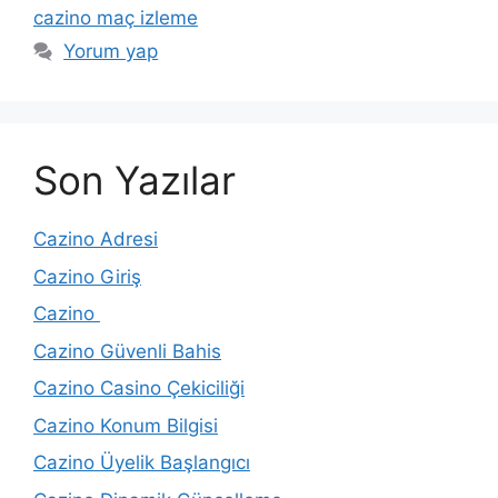
cazino maç izleme
Yorum yap
Son Yazılar
Cazino Adresi
Cazino Giriş
Cazino
Cazino Güvenli Bahis
Cazino Casino Çekiciliği
Cazino Konum Bilgisi
Cazino Üyelik Başlangıcı