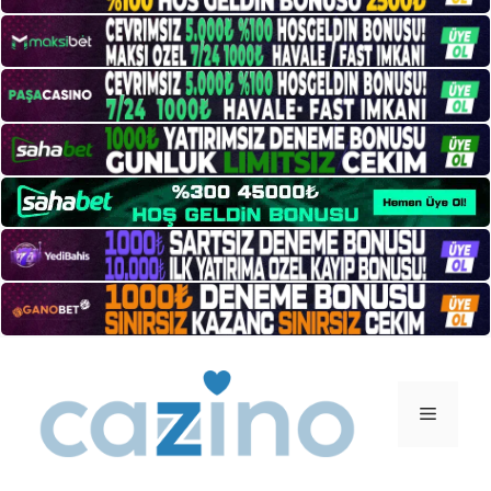
İçeriğe
atla
Menü