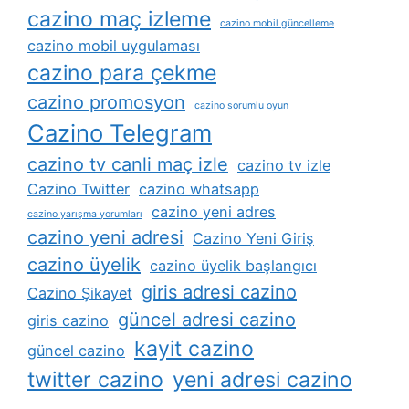
cazino maç izleme
cazino mobil güncelleme
cazino mobil uygulaması
cazino para çekme
cazino promosyon
cazino sorumlu oyun
Cazino Telegram
cazino tv canli maç izle
cazino tv izle
Cazino Twitter
cazino whatsapp
cazino yeni adres
cazino yarışma yorumları
cazino yeni adresi
Cazino Yeni Giriş
cazino üyelik
cazino üyelik başlangıcı
giris adresi cazino
Cazino Şikayet
güncel adresi cazino
giris cazino
kayit cazino
güncel cazino
twitter cazino
yeni adresi cazino