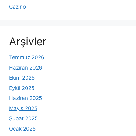
Cazino
Arşivler
Temmuz 2026
Haziran 2026
Ekim 2025
Eylül 2025
Haziran 2025
Mayıs 2025
Şubat 2025
Ocak 2025