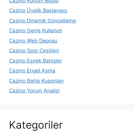
Cazino Konum Bilgisi
Cazino Üyelik Başlangıcı
Cazino Dinamik Güncelleme
Cazino Geniş Kullanım
Cazino Web Deposu
Cazino Spor Çeşitleri
Cazino Esnek Bahisler
Cazino Engel Aşma
Cazino Bahis Kuponları
Cazino Yorum Analizi
Kategoriler