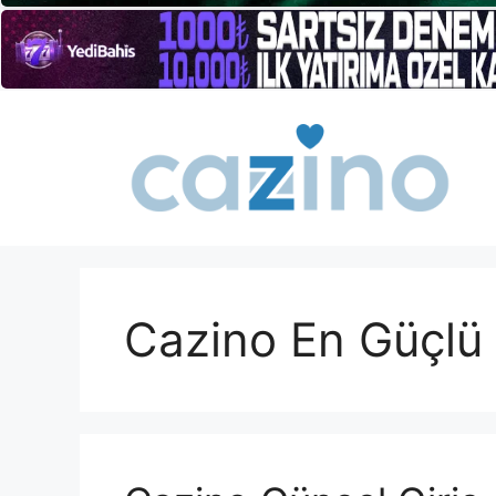
İçeriğe
atla
Cazino En Güçlü 