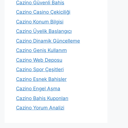
Cazino Güvenli Bahis
Cazino Casino Çekiciliği
Cazino Konum Bilgisi
Cazino Üyelik Başlangıcı
Cazino Dinamik Güncelleme
Cazino Geniş Kullanım
Cazino Web Deposu
Cazino Spor Çeşitleri
Cazino Esnek Bahisler
Cazino Engel Aşma
Cazino Bahis Kuponları
Cazino Yorum Analizi