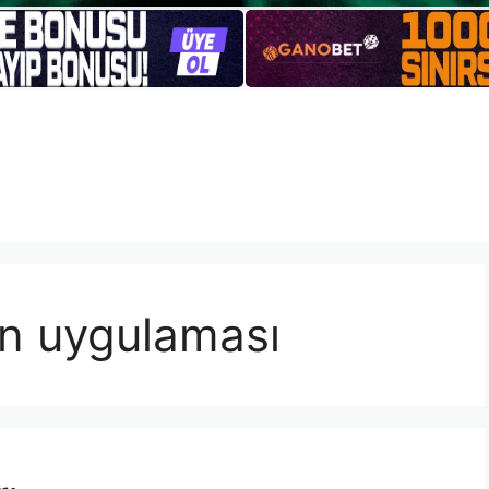
un uygulaması