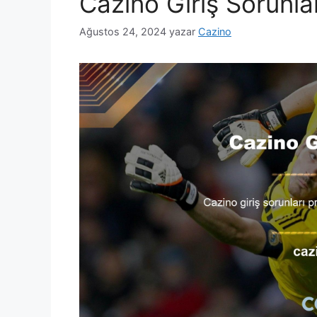
Cazino Giriş Sorunlar
Ağustos 24, 2024
yazar
Cazino