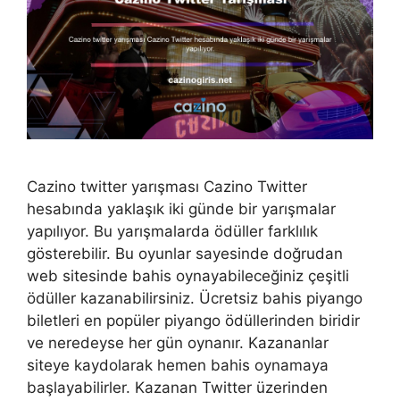
Cazino twitter yarışması Cazino Twitter
hesabında yaklaşık iki günde bir yarışmalar
yapılıyor. Bu yarışmalarda ödüller farklılık
gösterebilir. Bu oyunlar sayesinde doğrudan
web sitesinde bahis oynayabileceğiniz çeşitli
ödüller kazanabilirsiniz. Ücretsiz bahis piyango
biletleri en popüler piyango ödüllerinden biridir
ve neredeyse her gün oynanır. Kazananlar
siteye kaydolarak hemen bahis oynamaya
başlayabilirler. Kazanan Twitter üzerinden