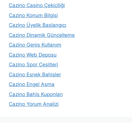
Cazino Casino Çekiciliği
Cazino Konum Bilgisi
Cazino Üyelik Başlangıcı
Cazino Dinamik Güncelleme
Cazino Geniş Kullanım
Cazino Web Deposu
Cazino Spor Çeşitleri
Cazino Esnek Bahisler
Cazino Engel Aşma
Cazino Bahis Kuponları
Cazino Yorum Analizi