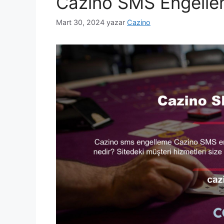
Cazino SMS Engell
Mart 30, 2024
yazar
Cazino