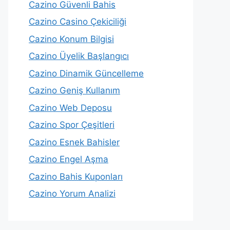
Cazino Güvenli Bahis
Cazino Casino Çekiciliği
Cazino Konum Bilgisi
Cazino Üyelik Başlangıcı
Cazino Dinamik Güncelleme
Cazino Geniş Kullanım
Cazino Web Deposu
Cazino Spor Çeşitleri
Cazino Esnek Bahisler
Cazino Engel Aşma
Cazino Bahis Kuponları
Cazino Yorum Analizi