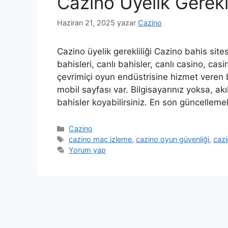
Cazino Üyelik Gerekli
Haziran 21, 2025
yazar
Cazino
Cazino üyelik gerekliliği Cazino bahis sites
bahisleri, canlı bahisler, canlı casino, cas
çevrimiçi oyun endüstrisine hizmet veren b
mobil sayfası var. Bilgisayarınız yoksa, ak
bahisler koyabilirsiniz. En son güncellem
Kategoriler
Cazino
Etiketler
cazino maç izleme
,
cazino oyun güvenliği
,
cazi
Yorum yap