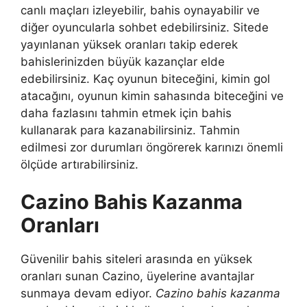
canlı maçları izleyebilir, bahis oynayabilir ve
diğer oyuncularla sohbet edebilirsiniz. Sitede
yayınlanan yüksek oranları takip ederek
bahislerinizden büyük kazançlar elde
edebilirsiniz. Kaç oyunun biteceğini, kimin gol
atacağını, oyunun kimin sahasında biteceğini ve
daha fazlasını tahmin etmek için bahis
kullanarak para kazanabilirsiniz. Tahmin
edilmesi zor durumları öngörerek karınızı önemli
ölçüde artırabilirsiniz.
Cazino Bahis Kazanma
Oranları
Güvenilir bahis siteleri arasında en yüksek
oranları sunan Cazino, üyelerine avantajlar
sunmaya devam ediyor.
Cazino bahis kazanma