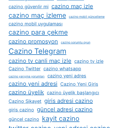
cazino maç izle
cazino güvenlir mi
cazino maç izleme
cazino mobil güncelleme
cazino mobil uygulaması
cazino para çekme
cazino promosyon
cazino sorumlu oyun
Cazino Telegram
cazino tv canli maç izle
cazino tv izle
Cazino Twitter
cazino whatsapp
cazino yeni adres
cazino yarışma yorumları
cazino yeni adresi
Cazino Yeni Giriş
cazino üyelik
cazino üyelik başlangıcı
giris adresi cazino
Cazino Şikayet
güncel adresi cazino
giris cazino
kayit cazino
güncel cazino