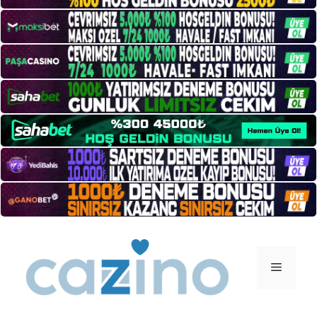
İçeriğe
atla
Menü