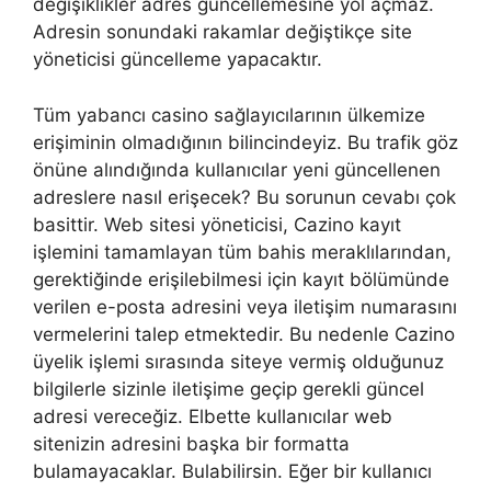
değişiklikler adres güncellemesine yol açmaz.
Adresin sonundaki rakamlar değiştikçe site
yöneticisi güncelleme yapacaktır.
Tüm yabancı casino sağlayıcılarının ülkemize
erişiminin olmadığının bilincindeyiz. Bu trafik göz
önüne alındığında kullanıcılar yeni güncellenen
adreslere nasıl erişecek? Bu sorunun cevabı çok
basittir. Web sitesi yöneticisi, Cazino kayıt
işlemini tamamlayan tüm bahis meraklılarından,
gerektiğinde erişilebilmesi için kayıt bölümünde
verilen e-posta adresini veya iletişim numarasını
vermelerini talep etmektedir. Bu nedenle Cazino
üyelik işlemi sırasında siteye vermiş olduğunuz
bilgilerle sizinle iletişime geçip gerekli güncel
adresi vereceğiz. Elbette kullanıcılar web
sitenizin adresini başka bir formatta
bulamayacaklar. Bulabilirsin. Eğer bir kullanıcı