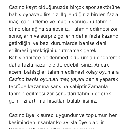
Cazino kayıt olduğunuzda birçok spor sektörüne
bahis oynayabilirsiniz. İlgilendiğiniz birden fazla
maçı canlı izleme ve maçın sonucunu tahmin
etme olanağına sahipsiniz. Tahmin edilmesi zor
sonuçların ve sürpriz gollerin daha fazla kazanç
getirdiğini ve bazı durumlarda bahise dahil
edilmesi gerektiğini unutmamak gerekir.
Bahislerinizde beklenmedik durumları öngörerek
daha fazla kazanç elde edebilirsiniz. Ancak
acemi bahisçiler tahmin edilmesi kolay oyunlara
Cazino bahis oyunları maç yayını
bahis yaparak
tecrübe kazanma şansına sahiptir.Zamanla
tahmin edilmesi zor sonuçları tahmin ederek
gelirinizi artırma fırsatları bulabilirsiniz.
Cazino üyelik süreci uygundur ve toplumun her
kesiminden insanlar kolaylıkla üye olabilir.