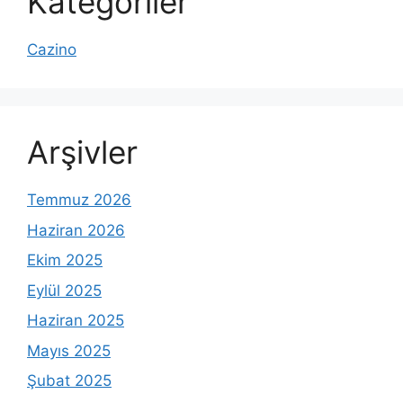
Kategoriler
Cazino
Arşivler
Temmuz 2026
Haziran 2026
Ekim 2025
Eylül 2025
Haziran 2025
Mayıs 2025
Şubat 2025