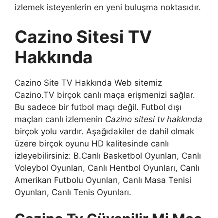
izlemek isteyenlerin en yeni buluşma noktasıdır.
Cazino Sitesi TV
Hakkında
Cazino Site TV Hakkında Web sitemiz
Cazino.TV birçok canlı maça erişmenizi sağlar.
Bu sadece bir futbol maçı değil. Futbol dışı
maçları canlı izlemenin
Cazino sitesi tv hakkında
birçok yolu vardır. Aşağıdakiler de dahil olmak
üzere birçok oyunu HD kalitesinde canlı
izleyebilirsiniz: B.Canlı Basketbol Oyunları, Canlı
Voleybol Oyunları, Canlı Hentbol Oyunları, Canlı
Amerikan Futbolu Oyunları, Canlı Masa Tenisi
Oyunları, Canlı Tenis Oyunları.