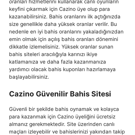
oranları
hizmetlerini kullanarak canlı oyunların
keyfini çıkarmak için Cazino üye olup para
kazanabilirsiniz. Bahis oranlarını ilk açtığınızda
size genellikle daha yüksek oranlar verilir. Bu
nedenle en iyi bahis oranlarını yakaladığınızdan
emin olmak için açılış bahis oranları dönemini
dikkatle izlemelisiniz. Yüksek oranlar sunan
bahis siteleri aracılığıyla karınızı ikiye
katlamanıza ve daha fazla kazanmanıza
yardımcı olacak bahis kuponları hazırlamaya
başlayabilirsiniz.
Cazino Güvenilir Bahis Sitesi
Güvenli bir şekilde bahis oynamak ve kolayca
para kazanmak için Cazino üyeliğini ücretsiz
almanız gerekmektedir. Site üzerinden canlı
maçları izleyebilir ve bahislerinizi yakından takip