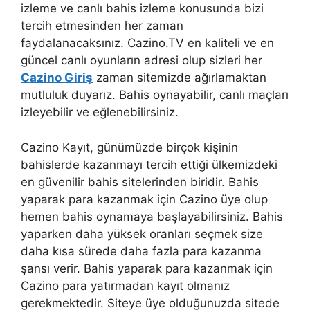
izleme ve canlı bahis izleme konusunda bizi
tercih etmesinden her zaman
faydalanacaksınız. Cazino.TV en kaliteli ve en
güncel canlı oyunların adresi olup sizleri her
Cazino Giriş
zaman sitemizde ağırlamaktan
mutluluk duyarız. Bahis oynayabilir, canlı maçları
izleyebilir ve eğlenebilirsiniz.
Cazino Kayıt, günümüzde birçok kişinin
bahislerde kazanmayı tercih ettiği ülkemizdeki
en güvenilir bahis sitelerinden biridir. Bahis
yaparak para kazanmak için Cazino üye olup
hemen bahis oynamaya başlayabilirsiniz. Bahis
yaparken daha yüksek oranları seçmek size
daha kısa sürede daha fazla para kazanma
şansı verir. Bahis yaparak para kazanmak için
Cazino para yatırmadan kayıt olmanız
gerekmektedir. Siteye üye olduğunuzda sitede