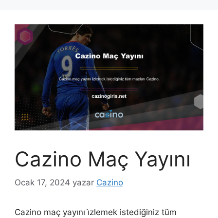
Cazino Maç Yayını
Ocak 17, 2024
yazar
Cazino
Cazino maç yayını i̇zlemek istediğiniz tüm