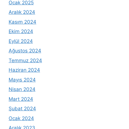
Ocak 2025
Aralık 2024
Kasım 2024
Ekim 2024
Eylül 2024
Ağustos 2024
Temmuz 2024
Haziran 2024
Mayıs 2024
Nisan 2024
Mart 2024
Şubat 2024
Ocak 2024
Aralık 2023