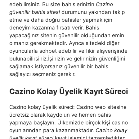
edebilirsiniz. Bu size bahislerinizin
Cazino
güvenilir bahis sitesi
durumunu yakından takip
etme ve daha doğru bahisler yapmak için
deneyim kazanma fırsatı verir. Bahis
yapacağınız sitenin güvenilir olduğundan emin
olmanız gerekmektedir. Ayrıca sitedeki diğer
oyuncularla sohbet edebilir ve fikir alışverişinde
bulunabilirsiniz.İşinizin ve gelirinizin güvenliğini
sağlamak istiyorsanız güvenilir bir bahis
sağlayıcı seçmeniz gerekir.
Cazino Kolay Üyelik Kayıt Süreci
Cazino kolay üyelik süreci: Cazino web sitesine
ücretsiz olarak kaydolun ve hemen bahis
yapmaya başlayın. Ülkemizde birçok kişi casino
oyunlarından para kazanmaktadır.
Cazino kolay
üyelik kayıt süreci
kayıt işlemini tamamladıktan