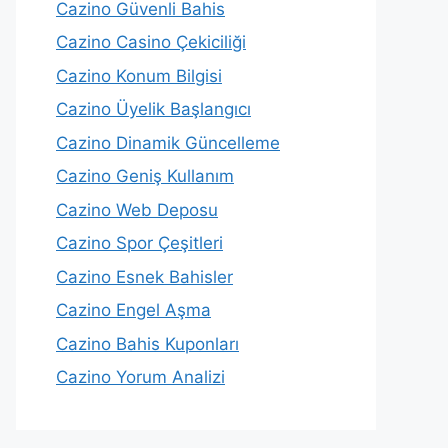
Cazino Güvenli Bahis
Cazino Casino Çekiciliği
Cazino Konum Bilgisi
Cazino Üyelik Başlangıcı
Cazino Dinamik Güncelleme
Cazino Geniş Kullanım
Cazino Web Deposu
Cazino Spor Çeşitleri
Cazino Esnek Bahisler
Cazino Engel Aşma
Cazino Bahis Kuponları
Cazino Yorum Analizi