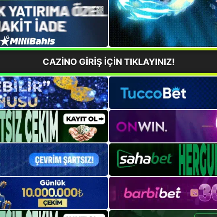
CAZİNO GİRİŞ İÇİN TIKLAYINIZ!