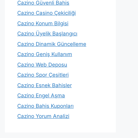
Cazino Güvenli Bahis
Cazino Casino Çekiciliği
Cazino Konum Bilgisi
Cazino Üyelik Başlangıcı
Cazino Dinamik Güncelleme
Cazino Geniş Kullanım
Cazino Web Deposu
Cazino Spor Çeşitleri
Cazino Esnek Bahisler
Cazino Engel Aşma
Cazino Bahis Kuponları
Cazino Yorum Analizi