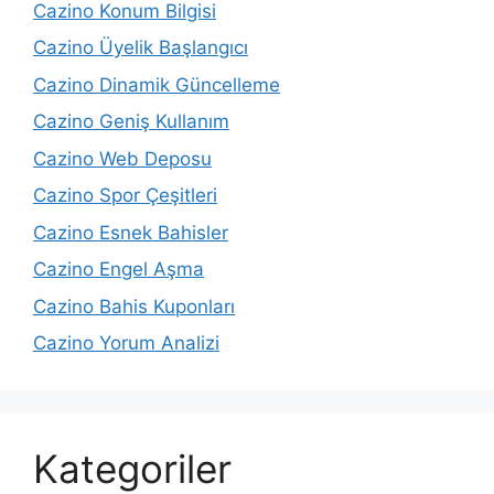
Cazino Konum Bilgisi
Cazino Üyelik Başlangıcı
Cazino Dinamik Güncelleme
Cazino Geniş Kullanım
Cazino Web Deposu
Cazino Spor Çeşitleri
Cazino Esnek Bahisler
Cazino Engel Aşma
Cazino Bahis Kuponları
Cazino Yorum Analizi
Kategoriler