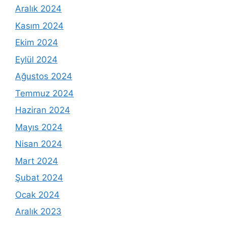
Aralık 2024
Kasım 2024
Ekim 2024
Eylül 2024
Ağustos 2024
Temmuz 2024
Haziran 2024
Mayıs 2024
Nisan 2024
Mart 2024
Şubat 2024
Ocak 2024
Aralık 2023