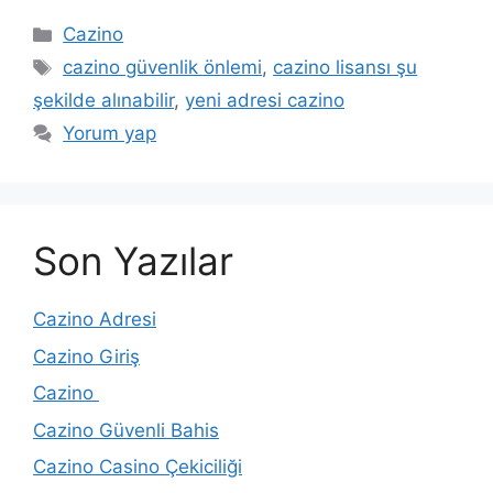
Kategoriler
Cazino
Etiketler
cazino güvenlik önlemi
,
cazino lisansı şu
şekilde alınabilir
,
yeni adresi cazino
Yorum yap
Son Yazılar
Cazino Adresi
Cazino Giriş
Cazino
Cazino Güvenli Bahis
Cazino Casino Çekiciliği