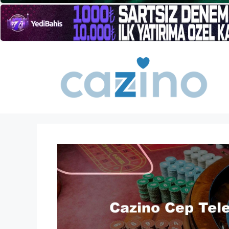
İçeriğe
atla