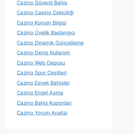
Cazino Güvenli Bahis
Cazino Casino Çekiciliği
Cazino Konum Bilgisi
Cazino Üyelik Başlangıcı
Cazino Dinamik Güncelleme
Cazino Geniş Kullanım
Cazino Web Deposu
Cazino Spor Çeşitleri
Cazino Esnek Bahisler
Cazino Engel Aşma
Cazino Bahis Kuponları
Cazino Yorum Analizi