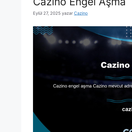
Cazino Engel Aşma
Eylül 27, 2025
yazar
Cazino