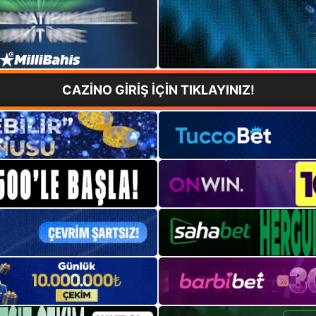
CAZİNO GİRİŞ İÇİN TIKLAYINIZ!