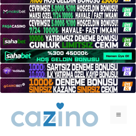
İçeriğe
atla
Menü