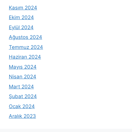
Kasım 2024
Ekim 2024
Eylül 2024
Ağustos 2024
Temmuz 2024
Haziran 2024
Mayıs 2024
Nisan 2024
Mart 2024
Şubat 2024
Ocak 2024
Aralık 2023