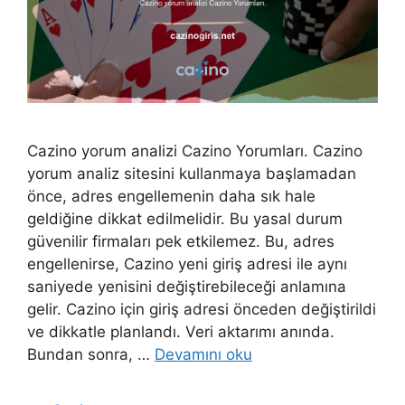
Cazino yorum analizi Cazino Yorumları. Cazino
yorum analiz sitesini kullanmaya başlamadan
önce, adres engellemenin daha sık hale
geldiğine dikkat edilmelidir. Bu yasal durum
güvenilir firmaları pek etkilemez. Bu, adres
engellenirse, Cazino yeni giriş adresi ile aynı
saniyede yenisini değiştirebileceği anlamına
gelir. Cazino için giriş adresi önceden değiştirildi
ve dikkatle planlandı. Veri aktarımı anında.
Bundan sonra, …
Devamını oku