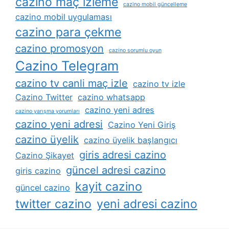
cazino maç izleme
cazino mobil güncelleme
cazino mobil uygulaması
cazino para çekme
cazino promosyon
cazino sorumlu oyun
Cazino Telegram
cazino tv canli maç izle
cazino tv izle
Cazino Twitter
cazino whatsapp
cazino yeni adres
cazino yarışma yorumları
cazino yeni adresi
Cazino Yeni Giriş
cazino üyelik
cazino üyelik başlangıcı
giris adresi cazino
Cazino Şikayet
güncel adresi cazino
giris cazino
kayit cazino
güncel cazino
twitter cazino
yeni adresi cazino